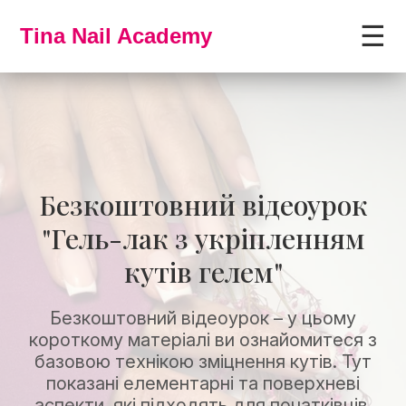
☰
Tina Nail Academy
Безкоштовний відеоурок
"Гель-лак з укріпленням
кутів гелем"
Безкоштовний відеоурок – у цьому
короткому матеріалі ви ознайомитеся з
базовою технікою зміцнення кутів. Тут
показані елементарні та поверхневі
аспекти, які підходять для початківців.