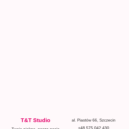
T&T Studio
al. Piastów 66, Szczecin
+48 575 042 430
Twoje piękno, nasza pasja